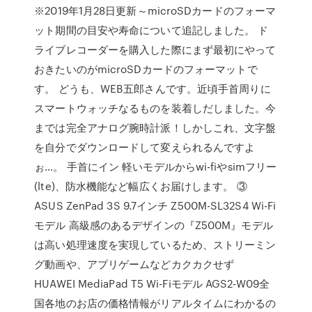
※2019年1月28日更新～microSDカードのフォーマ
ット期間の目安や寿命について追記しました。 ド
ライブレコーダーを購入した際にまず最初にやって
おきたいのがmicroSDカードのフォーマットで
す。 どうも、WEB五郎さんです。近頃手首周りに
スマートウォッチなるものを装着しだしました。今
までは完全アナログ腕時計派！しかしこれ、文字盤
を自分でダウンロードして変えられるんですよ
ぉ…。 手首にイン 軽いモデルからwi-fiやsimフリー
(lte)、防水機能など幅広くお届けします。 ③
ASUS ZenPad 3S 9.7インチ Z500M-SL32S4 Wi-Fi
モデル 高級感のあるデザインの『Z500M』モデル
は高い処理速度を実現しているため、ストリーミン
グ動画や、アプリゲームなどカクカクせず
HUAWEI MediaPad T5 Wi-Fiモデル AGS2-W09全
国各地のお店の価格情報がリアルタイムにわかるの