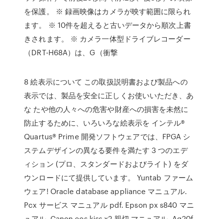
を保護。 ※ 録画映像はカメラが映す範囲に限られ
ます。 ※ 10件を超えると古いデータから順次上書
きされます。 ※ カメラ一体型ドライブレコーダー
（DRT-H68A）は、G（衝撃
8 絵表示について この取扱説明書および製品への
表示では、製品を安全に正しくお使いいただき、あ
な たや他の人々への危害や財産への損害を未然に
防止するために、いろいろな絵表示を インテル®
Quartus® Prime 開発ソフトウェアでは、FPGA シ
ステムデザインの異なる要件を満たす 3 つのエデ
ィション (プロ、スタンダードおよびライト) をダ
ウンロードにて提供しています。 Yuntab ファーム
ウェア! Oracle database appliance マニュアル.
Pcx サービス マニュアル pdf. Epson px s840 マニ
ュアル. Canon eos kiss x2 親切 マニュアル. Ag20f