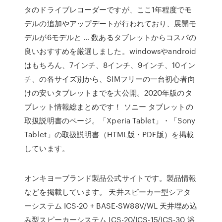
タのドライブレコーダーですが、ここ1年程度でモ
デルの追加やアップデートが行われており、展開モ
デルが6モデルと … 数あるタブレットからコスパの
良いおすすめを厳選しました。windowsやandroid
はもちろん、7インチ、8インチ、9インチ、10イン
チ、の各サイズ別から、SIMフリーの一台初心者向
けの安いタブレットまでを大公開。2020年版のタ
ブレット情報総まとめです！ ソニー タブレットの
取扱説明書のページ。「Xperia Tablet」・「Sony
Tablet」の取扱説明書（HTML版・PDF版）を掲載
しています。
オンキヨーブランド製品公式サイトです。製品情報
などを掲載しています。 天井スピーカー型シアタ
ーシステム ICS-20 + BASE-SW88V/WL 天井埋め込
み型スピーカーシステム ICS-20/ICS-15/ICS-30 浴