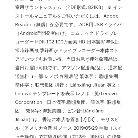
室用サウンドシステム （PDF形式, 821KB） ※ イン
ストールマニュアルをご覧いただくには、Adobe
Reader（無償）が必要です。 ADB用USBドライバ
（Android™開発者向け） コムテック ドライブレ
コーダー HDR-102 100万画素 HD 日本製&1年保証
常時録画 衝撃録画がドライブレコーダー本体スト
アでいつでもお買い得。当日お急ぎ便対象商品は、
当日お届け可能です。アマゾン配送商品は、通常配
送無料（一部 レノボ 各種表記 繁体字： 聯想集團
簡体字： 联想集团 拼音： Liánxiǎng Jítuán 英文：
Lenovo テンプレートを表示 レノボ（英:Lenovo
Corporation、日本漢字:聯想集団、簡体字: 联想集
团 、繁体字: 聯想集團 、ピン音:Liánxiǎng
Jítuán）は、香港に本店を置き [2] [3] 、モリスビ
ル（アメリカ合衆国 ノース 2019/05/29 手動（スイ
ッチ操作）で前後20秒間（前12秒、後8秒）の映像