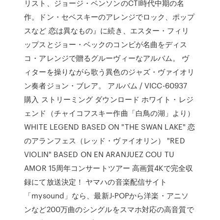
リスト、ジョージ・ベンソンのCTI時代中期の名
作。ドン・セベスキーのアレンジでロック、ポップ
スなど 恋は異なもの』に続き、エスター・フィリ
ップスとジョー・ベックのコンビが名曲をディス
コ・アレンジで贈るグルーヴィーなアルバム。 ヴ
ィターを操りながら歌う異色のジャズ・ヴァイオリ
ン奏者ジョン・ブレア。 アルバム / VICC-60937
購入 ストリーミング ダウンロード ホワイト・レジ
ェンド（チャイコフスキー作曲「白鳥の湖」より）
WHITE LEGEND BASED ON "THE SWAN LAKE" 恋
のアランフェス（レッド・ヴァイオリン） "RED
VIOLIN" BASED ON EN ARANJUEZ COU TU
AMOR 15周年コンサートツアー 高画質4Kで完全収
録にて放送決定！ ヤマハの音楽配信サイト
「mysound」なら、最新J-POPから洋楽・アニソ
ンなど200万曲のシングルをスマホ対応の高音質で