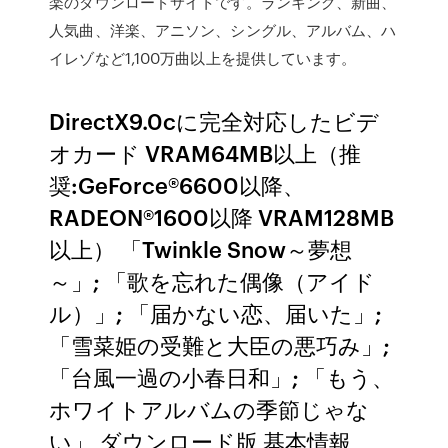
楽のダウンロードサイトです。ランキング、新曲、
人気曲、洋楽、アニソン、シングル、アルバム、ハ
イレゾなど1,100万曲以上を提供しています。
DirectX9.0cに完全対応したビデ
オカード VRAM64MB以上（推
奨:GeForce®6600以降、
RADEON®1600以降 VRAM128MB
以上） 「Twinkle Snow～夢想
～」; 「歌を忘れた偶像（アイド
ル）」; 「届かない恋、届いた」;
「雪菜姫の受難と大臣の悪巧み」;
「台風一過の小春日和」; 「もう、
ホワイトアルバムの季節じゃな
い」 ダウンロード版 基本情報