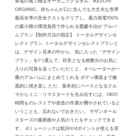
発電の風で織るオーガニックタオル、IKEUCHI
ORGANIC。赤ちゃんが口に含んでも大丈夫な世界
最高水準の安全テストをクリアし、風力発電100%
の最小限の環境負荷で作られる愛媛今治が アルバ
ムプラン【制作方法の指定】 トータルデザインセ
レクトプラン. トータルデザインセレクトプランと
は、デザイン見本の中から、気に入った「デザイン
プラン」を1つ選んで、目安となる枚数分のお気に
入りの写真を送っていただくと、オペレーターが一
冊のアルバムにまとめてくれる ボディ構造まで徹
底的に焼き直し ただ、基本的にベースとなるクル
マからミニ・リマスタードを生み出すには、1400
時間ものレストアや改造の作業が費やされていると
いうことも、忘れないでおきたい。 サザンオール
スターズの最新曲や人気のうたをチェックできま
す。 dミュージックは歌詞やdポイントが使える音