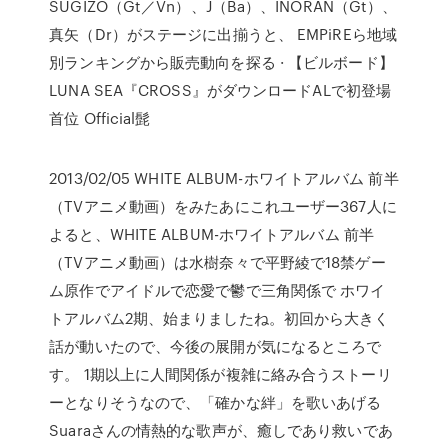
SUGIZO（Gt／Vn）、J（Ba）、INORAN（Gt）、
真矢（Dr）がステージに出揃うと、 EMPiREら地域
別ランキングから販売動向を探る · 【ビルボード】
LUNA SEA『CROSS』がダウンロードALで初登場
首位 Official髭
2013/02/05 WHITE ALBUM-ホワイトアルバム 前半
（TVアニメ動画）をみたあにこれユーザー367人に
よると、WHITE ALBUM-ホワイトアルバム 前半
（TVアニメ動画）は水樹奈々で平野綾で18禁ゲー
ム原作でアイドルで恋愛で鬱で三角関係で ホワイ
トアルバム2期、始まりましたね。初回から大きく
話が動いたので、今後の展開が気になるところで
す。 1期以上に人間関係が複雑に絡み合うストーリ
ーとなりそうなので、「確かな絆」を歌いあげる
Suaraさんの情熱的な歌声が、癒しであり救いであ