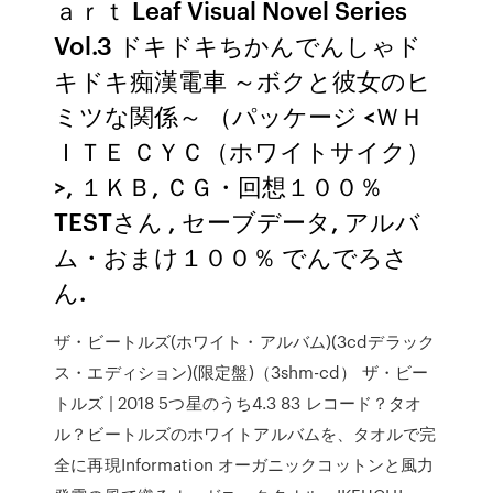
ａｒｔ Leaf Visual Novel Series
Vol.3 ドキドキちかんでんしゃド
キドキ痴漢電車 ～ボクと彼女のヒ
ミツな関係～ （パッケージ <ＷＨ
ＩＴＥ ＣＹＣ（ホワイトサイク）
>, １ＫＢ, ＣＧ・回想１００％
TESTさん
, セーブデータ, アルバ
ム・おまけ１００％ でんでろさ
ん.
ザ・ビートルズ(ホワイト・アルバム)(3cdデラック
ス・エディション)(限定盤)（3shm-cd） ザ・ビー
トルズ | 2018 5つ星のうち4.3 83 レコード？タオ
ル？ビートルズのホワイトアルバムを、タオルで完
全に再現Information オーガニックコットンと風力