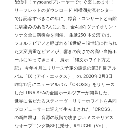
配信中！mysoundプレーヤーですぐ楽しめます！
リーフレットのダウンロード 相模湖交流センター
では記念すべきこの年に、録音・コンサートと当館
に馴染みのある2人による、全4回のヴァイオリン・
ソナタ全曲演奏会を開催。 生誕250 本公演では、
フォルテピアノと呼ばれる18世紀～19世紀に作られ
た大変貴重なピアノが、響きの良さで名高い当館ホ
ールにやってきます。 展示 「縄文ホワイト方丈
記」 今年４月にリリース予定の話題の第3作目アル
バム「IX（アイ・エックス）」の. 2020年2月3日
昨年12月にニューアルバム『CROSS』をリリース
したLUNA SEAの全国ホールツアーが開幕した。
世界に名だたるスティーヴ・リリーホワイトを共同
プロデューサーに迎えて生み出された『CROSS』
の新曲群は、音源の段階で凄まじい ミステリアス
なオープニング新SEに乗せ、RYUICHI（Vo）、