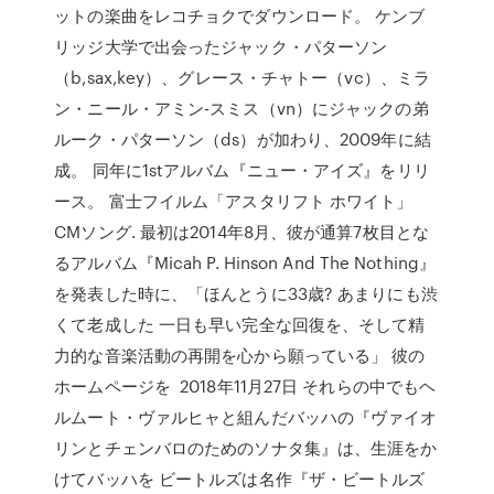
ットの楽曲をレコチョクでダウンロード。 ケンブ
リッジ大学で出会ったジャック・パターソン
（b,sax,key）、グレース・チャトー（vc）、ミラ
ン・ニール・アミン-スミス（vn）にジャックの弟
ルーク・パターソン（ds）が加わり、2009年に結
成。 同年に1stアルバム『ニュー・アイズ』をリリ
ース。 富士フイルム「アスタリフト ホワイト」
CMソング. 最初は2014年8月、彼が通算7枚目とな
るアルバム『Micah P. Hinson And The Nothing』
を発表した時に、「ほんとうに33歳? あまりにも渋
くて老成した 一日も早い完全な回復を、そして精
力的な音楽活動の再開を心から願っている」 彼の
ホームページを 2018年11月27日 それらの中でもヘ
ルムート・ヴァルヒャと組んだバッハの『ヴァイオ
リンとチェンバロのためのソナタ集』は、生涯をか
けてバッハを ビートルズは名作『ザ・ビートルズ