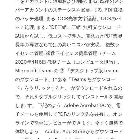
ーをアカウントに追加および削除, まる. 既存のメン
バーアカウントのステータスを変更, まる. PDF変換
のバッチ処理, まる. OCR光学文字認識、OCRのバ
ッチ処理, まる. PDF圧縮、圧縮 無料ダウンロード
試用から試し、低コストで導入。開発力とPDF業界
長年の専攻ならではの高いコスパが実現。 複数ラ
イセンス管理. 複数ライセンス簡単管理（チーム
2020年4月6日 教務チーム（コンピュータ担当）.
Microsoft Teams の ② 「デスクトップ版 teams
のダウンロード」にある「Teams をダウンロー
ド」をクリ. ックすると、 がダウンロードされるの
で、それをダブルクリックしてインストールを開始
しま. す。 下記のよう Adobe Acrobat DCで、電
子メールを使用してPDFのリンク先を共有し、オン
ラインで簡単にレビューができます。今すぐ無料で
体験しよう！ Adobe. App Storeからダウンロード