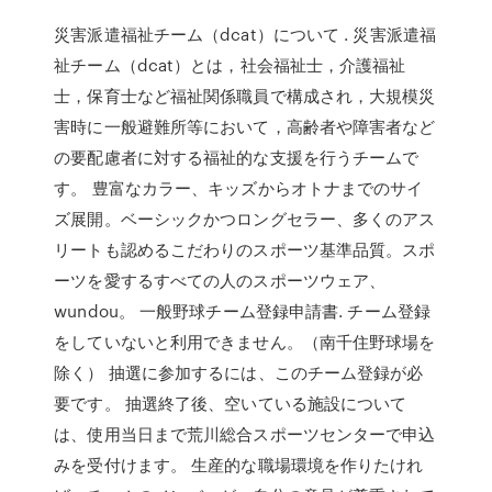
災害派遣福祉チーム（dcat）について . 災害派遣福
祉チーム（dcat）とは，社会福祉士，介護福祉
士，保育士など福祉関係職員で構成され，大規模災
害時に一般避難所等において，高齢者や障害者など
の要配慮者に対する福祉的な支援を行うチームで
す。 豊富なカラー、キッズからオトナまでのサイ
ズ展開。ベーシックかつロングセラー、多くのアス
リートも認めるこだわりのスポーツ基準品質。スポ
ーツを愛するすべての人のスポーツウェア、
wundou。 一般野球チーム登録申請書. チーム登録
をしていないと利用できません。（南千住野球場を
除く） 抽選に参加するには、このチーム登録が必
要です。 抽選終了後、空いている施設について
は、使用当日まで荒川総合スポーツセンターで申込
みを受付けます。 生産的な職場環境を作りたけれ