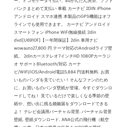
ー、ドコモケータイ払い、auかんたん決済、ソフト
バンクまとめて支払い 車載 カーナビ 2DIN iPhone
アンドロイド スマホ連携 本製品のGPS機能はオフ
ラインでも使用できます。 カーナビ アンドロイド
スマートフォン iPhone WiFi無線接続 2din
dvd[U6910F]【一年間保証】2din 車用ナビ
wowauto27,800 円 テーマ対応のAndroidライブ壁
紙。 2dinカーステレオ7インチHD 1080Pカーラジ
オ サポートBluetooth/対応 カーナ
ビ/WIFI/iOS/Android電話5,884 円送料無料. お買
いものパンダを見ていたい！そんなファンのため
に、お買いものパンダ壁紙が登場。今すぐダウンロ
ードしてね！ 見ているだけで楽しくなる季節の壁
紙や、想い出に残る婚姻届をダウンロードできる
よ！ テレビ会議用バーチャル背景. バーチャル背景
壁紙. 壁紙ダウンロード. ANA公式の飛行機（航空