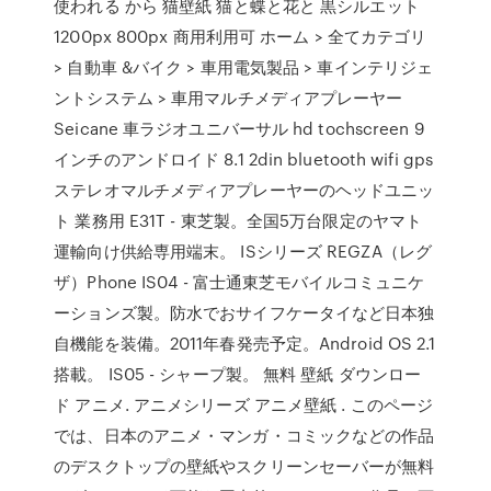
使われる から 猫壁紙 猫と蝶と花と 黒シルエット
1200px 800px 商用利用可 ホーム > 全てカテゴリ
> 自動車 &バイク > 車用電気製品 > 車インテリジェ
ントシステム > 車用マルチメディアプレーヤー
Seicane 車ラジオユニバーサル hd tochscreen 9
インチのアンドロイド 8.1 2din bluetooth wifi gps
ステレオマルチメディアプレーヤーのヘッドユニッ
ト 業務用 E31T - 東芝製。全国5万台限定のヤマト
運輸向け供給専用端末。 ISシリーズ REGZA（レグ
ザ）Phone IS04 - 富士通東芝モバイルコミュニケ
ーションズ製。防水でおサイフケータイなど日本独
自機能を装備。2011年春発売予定。Android OS 2.1
搭載。 IS05 - シャープ製。 無料 壁紙 ダウンロー
ド アニメ. アニメシリーズ アニメ壁紙 . このページ
では、日本のアニメ・マンガ・コミックなどの作品
のデスクトップの壁紙やスクリーンセーバーが無料