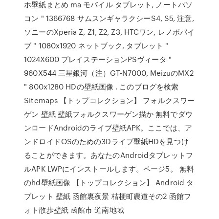
ホ壁紙まとめ ma モバイル タブレット, ノートパソ
コン " 1366768 サムスンギャラクシーS4, S5, 注意,
ソニーのXperia Z, Z1, Z2, Z3, HTCワン, レノボバイ
ブ " 1080x1920 ネットブック, タブレット "
1024X600 プレイステーションPSヴィータ "
960X544 三星銀河（注）GT-N7000, MeizuのMX2
" 800x1280 HDの壁紙画像 . このブログを検索
Sitemaps 【トップコレクション】 フォルクスワー
ゲン 壁紙 壁紙フォルクスワーゲン描か 無料でダウ
ンロードAndroidのライブ壁紙APK。ここでは、ア
ンドロイドOSのための3Dライブ壁紙HDを見つけ
ることができます。あなたのAndroidタブレットフ
ルAPK LWPにインストールします。ページ5。 無料
のhd壁紙画像 【トップコレクション】 Android タ
ブレット 壁紙 函館裏夜景 桔梗町農道その2 函館フ
ォト散歩壁紙 函館市 道南地域