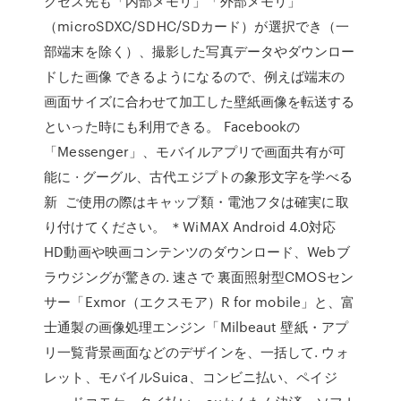
クセス先も「内部メモリ」「外部メモリ」
（microSDXC/SDHC/SDカード）が選択でき（一
部端末を除く）、撮影した写真データやダウンロー
ドした画像 できるようになるので、例えば端末の
画面サイズに合わせて加工した壁紙画像を転送する
といった時にも利用できる。 Facebookの
「Messenger」、モバイルアプリで画面共有が可
能に · グーグル、古代エジプトの象形文字を学べる
新 ご使用の際はキャップ類・電池フタは確実に取
り付けてください。 ＊WiMAX Android 4.0対応
HD動画や映画コンテンツのダウンロード、Webブ
ラウジングが驚きの. 速さで 裏面照射型CMOSセン
サー「Exmor（エクスモア）R for mobile」と、富
士通製の画像処理エンジン「Milbeaut 壁紙・アプ
リ一覧背景画面などのデザインを、一括して. ウォ
レット、モバイルSuica、コンビニ払い、ペイジ