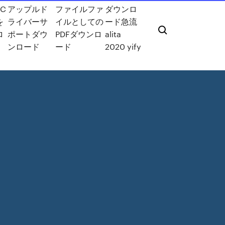
C
アップルド
ファイルファ
ダウンロ
を
ライバーサ
イルとしての
ード急流
ロ
ポートダウ
PDFダウンロ
alita
ンロード
ード
2020 yify