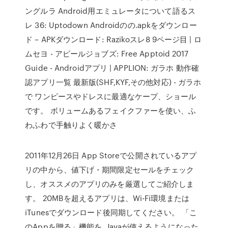
ングルラ Android用エミュレータについて語るス
レ 36: Uptodown Androidのの.apkをダウンロー
ド – APKダウンロード: Razikoスレ8 9ページ目 | ロ
ムセヨ - アピールジョブズ: Free Apptoid 2017
Guide - Androidアプリ | APPLION: ガラホ 動作確
認アプリ一覧 最新版(SHF,KYF,その他対応) - ガラホ
で ワンピースやドレスに最適なケープ、ショール
です。 ボリュームあるフェイクファーを使い、ふ
わふわで手触りよく暖かさ
2011年12月26日 App Storeで公開されているアプ
リの中から、値下げ・期間限定セールをチェック
し、オススメのアプリのみを厳選してご紹介しま
す。 20MBを超えるアプリは、Wi-Fi環境または
iTunesでダウンロード後同期してください。 「こ
のAppを贈る」機能を Javaが使えるようになった