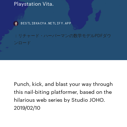
Playstation Vita.
BESTLIBXACYA.NETLIFY.APP
：リチャード・ハーバーマンの数学モデルPDFダウ
ンロード
Punch, kick, and blast your way through
this nail-biting platformer, based on the
hilarious web series by Studio JOHO.
2019/02/10